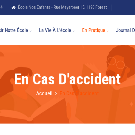
84
École Nos Enfants - Rue Meyerbeer 15, 1190 Forest
ir Notre École
La Vie À L'école
En Pratique
Journal D
En Cas D'accident
Accueil
>
En Cas D'accident