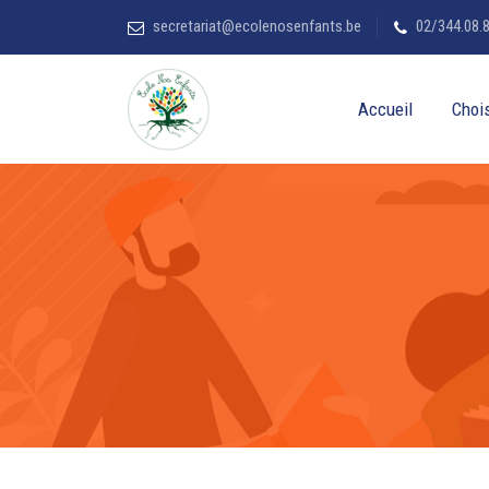
secretariat@ecolenosenfants.be
02/344.08.
Accueil
Chois