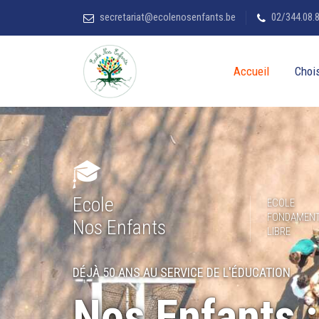
secretariat@ecolenosenfants.be
02/344.08.
Accueil
Chois
Ecole
ECOLE
FONDAMENT
Nos Enfants
LIBRE
DÉJÀ 50 ANS AU SERVICE DE L'ÉDUCATION
Nos Enfants :